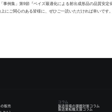
事例集」第9節『ベイズ最適化による射出成形品の品質安定化』（
向上にご関心のある皆様に、ぜひご一読いただければ幸いです
コラム
器の販売
製造現場の課題対策コラム
製造業転職支援コラム