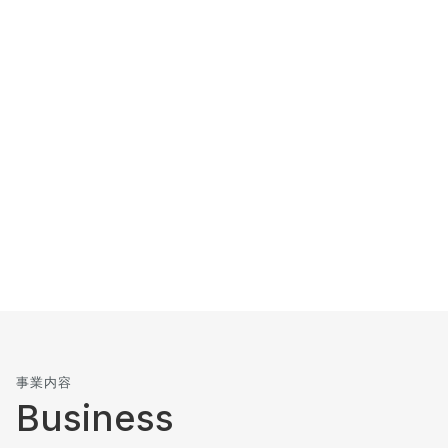
次世代の工場を造る
研究開発企業
製造業向けに、次世代設備の開発販売と人手不足を解消するサ
ービスを提供しています。
事業内容
Business