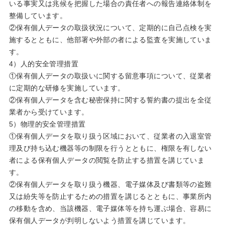
いる事実又は兆候を把握した場合の責任者への報告連絡体制を
整備しています。
②保有個人データの取扱状況について、定期的に自己点検を実
施するとともに、他部署や外部の者による監査を実施していま
す。
4）人的安全管理措置
①保有個人データの取扱いに関する留意事項について、従業者
に定期的な研修を実施しています。
②保有個人データを含む秘密保持に関する誓約書の提出を全従
業者から受けています。
5）物理的安全管理措置
①保有個人データを取り扱う区域において、従業者の入退室管
理及び持ち込む機器等の制限を行うとともに、権限を有しない
者による保有個人データの閲覧を防止する措置を講じていま
す。
②保有個人データを取り扱う機器、電子媒体及び書類等の盗難
又は紛失等を防止するための措置を講じるとともに、事業所内
の移動を含め、当該機器、電子媒体等を持ち運ぶ場合、容易に
保有個人データが判明しないよう措置を講じています。