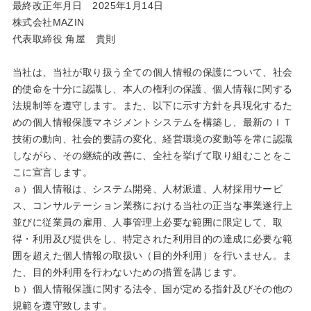
最終改正年月日 2025年1月14日
株式会社MAZIN
代表取締役 角屋 貴則
当社は、当社が取り扱う全ての個人情報の保護について、社会
的使命を十分に認識し、本人の権利の保護、個人情報に関する
法規制等を遵守します。また、以下に示す方針を具現化するた
めの個人情報保護マネジメントシステムを構築し、最新のＩＴ
技術の動向、社会的要請の変化、経営環境の変動等を常に認識
しながら、その継続的改善に、全社を挙げて取り組むことをこ
こに宣言します。
ａ）個人情報は、システム開発、人材派遣、人材採用サービ
ス、コンサルテーション業務における当社の正当な事業遂行上
並びに従業員の雇用、人事管理上必要な範囲に限定して、取
得・利用及び提供をし、特定された利用目的の達成に必要な範
囲を超えた個人情報の取扱い（目的外利用）を行いません。ま
た、目的外利用を行わないための措置を講じます。
ｂ）個人情報保護に関する法令、国が定める指針及びその他の
規範を遵守致します。