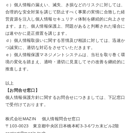
ｃ）個人情報の漏えい、滅失、き損などのリスクに対しては、
合理的な安全対策を講じて防止すべく事業の実情に合致した経
営資源を注入し個人情報セキュリティ体制を継続的に向上させ
ます。また、個人情報保護上、問題があると判断された場合に
は速やかに是正措置を講じます。
ｄ）個人情報取扱いに関する苦情及び相談に対しては、迅速か
つ誠実に、適切な対応をさせていただきます。
ｅ）個人情報保護マネジメントシステムは、当社を取り巻く環
境の変化を踏まえ、適時・適切に見直してその改善を継続的に
推進します。
以上
【お問合せ窓口】
個人情報保護方針に関するお問合せにつきましては、下記窓口
で受付けております。
株式会社MAZIN 個人情報問合せ窓口
〒103-0023 東京都中央区日本橋本町3-3-6ワカ末ビル2階
contact@mazin.tech