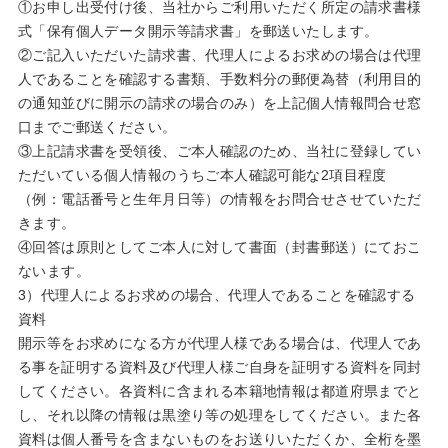
①お申し出受付け後、当社からご利用いただく所定の請求書様
式「保有個人データ開示等請求書」を郵送いたします。
②ご記入いただいた請求書、代理人によるお求めの場合は代理
人であることを確認する書類、手数料分の郵便為替（利用目的
の通知並びに開示の請求の場合のみ）を上記個人情報問合せ窓
口までご郵送ください。
③上記請求書を受領後、ご本人確認のため、当社に登録してい
ただいている個人情報のうちご本人確認可能な2項目程度
（例：電話番号と生年月日等）の情報をお問合せさせていただ
きます。
④回答は原則としてご本人に対して書面（封書郵送）にておこ
ないます。
3）代理人によるお求めの場合、代理人であることを確認する
資料
開示等をお求めになる方が代理人様である場合は、代理人であ
る事を証明する資料及び代理人様ご自身を証明する資料を同封
してください。各資料に含まれる本籍地情報は都道府県までと
し、それ以降の情報は黒塗り等の処理をしてください。また各
資料は個人番号を含まないものをお送りいただくか、全桁を墨