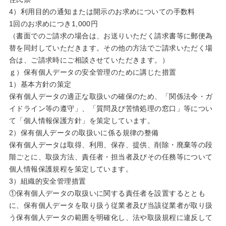
4）利用目的の通知または開示のお求めについての手数料
1回のお求めにつき1,000円
（書面でのご請求の場合は、お送りいただく請求書等に郵便為
替を同封していただきます。その他の方法でご請求いただく場
合は、ご請求時にご相談させていただきます。）
ｇ）保有個人データの安全管理のために講じた措置
1）基本方針の策定
保有個人データの適正な取扱いの確保のため、「関係法令・ガ
イドライン等の遵守」、「質問及び苦情処理の窓口」等につい
て「個人情報保護方針」を策定しています。
2）保有個人データの取扱いに係る規律の整備
保有個人データは取得、利用、保存、提供、削除・廃棄等の段
階ごとに、取扱方法、責任者・担当者及びその任務等について
個人情報保護規程を策定しています。
3）組織的安全管理措置
①保有個人データの取扱いに関する責任者を設置するととも
に、保有個人データを取り扱う従業者及び当該従業者が取り扱
う保有個人データの範囲を明確化し、法や取扱規程に違反して