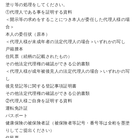
塗り等の処理をしてください。
①代理人である事を証明する資料
＜開示等の求めをすることにつき本人が委任した代理人様の場
合＞
本人の委任状（原本）
＜代理人様が未成年者の法定代理人の場合＞いずれかの写し
戸籍謄本
住民票（続柄の記載されたもの）
その他法定代理権の確認ができる公的書類
＜代理人様が成年被後見人の法定代理人の場合＞いずれかの写
し
後見登記等に関する登記事項証明書
その他法定代理権の確認ができる公的書類
②代理人様ご自身を証明する資料
運転免許証
パスポート
健康保険の被保険者証（被保険者等記号・番号等は全桁を墨塗
りしてご提出ください）
住民票