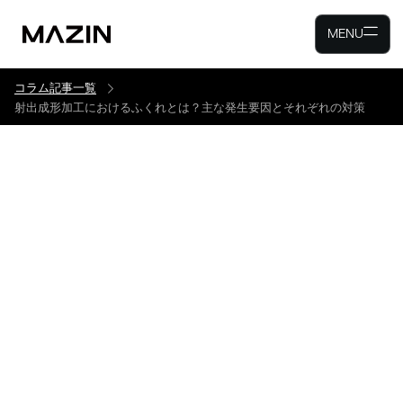
MENU
コラム記事一覧
射出成形加工におけるふくれとは？主な発生要因とそれぞれの対策
射出成形加工におけるふく
れとは？主な発生要因とそ
れぞれの対策