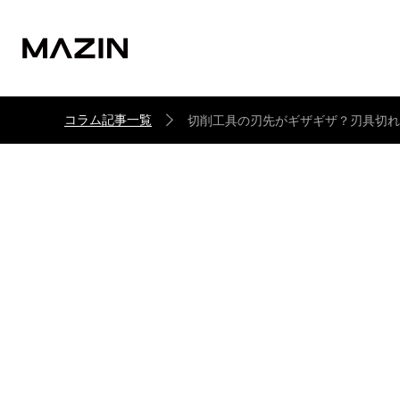
コラム記事一覧
切削工具の刃先がギザギザ？刃具切れ
切削工具の刃先がギ
原因・対策を解説