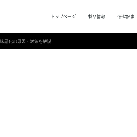
トップページ
製品情報
研究記事
味悪化の原因・対策を解説
ザギザ？刃具切れ味悪化の